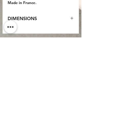
Made in France.
DIMENSIONS
Sac : 50x35x20cm.
Anses cuir : 45cm.
Bandoulière cuir : 100cm.
Do Not Sell My Personal
Information
CONTACT
Conditions générales
d'utilisation
Conditions générales de
vente
Politique de
confidentialité
Mentions légales
Inscription newsletter