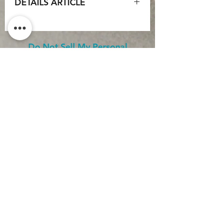
DETAILS ARTICLE
Pendentif Larimar :
Type : Pierre roulée percée
Origine : République Dominicaine
Do Not Sell My Personal
Qualité : AA (très bonne)
Information
Poids réel : 8 gr environ
Dimension globale : 2 à 2,5 cm
CONTACT
Principaux chakras : Gorge/coeur
Conditions générales
Perle de Tahiti :
d'utilisation
Forme : Ronde
Conditions générales de
Qualité : AA+
vente
Couleur : Grise, vert
Politique de
Dimension : 12mm
confidentialité
Mentions légales
Cuir plat australien :
Inscription newsletter
Largeur : 2mm
Couleur : Whisky
Longueur 49cm (ouvert de la perle à la
boucle).
J’accepte la politique de