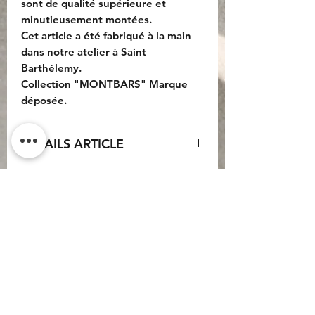
sont de qualité supérieure et
minutieusement montées.
Cet article a été fabriqué à la main
dans notre atelier à Saint
Barthélemy.
Collection "MONTBARS" Marque
déposée.
DETAILS ARTICLE
Détails Cauri :
Matériau(x) : Argent massif 925.
Dimension : 17x13mm.
Do Not Sell My Personal
Surface : brillant.
Information
Détails Perles et pierre :
Dimension Perles de Tahiti : 12mm -
CONTACT
Qualité : AA+
Dimention Perle de Jaspe Bleue :
Conditions générales
12mm.
d'utilisation
Dimension pépites en argent massif