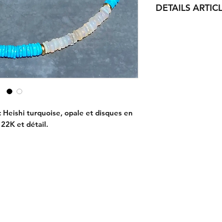
DETAILS ARTIC
Longueur : 38,1 cm 
Matériaux : Disques
Opale.
Rallonge plaqué or 
c Heishi turquoise, opale et disques en
22K et détail.