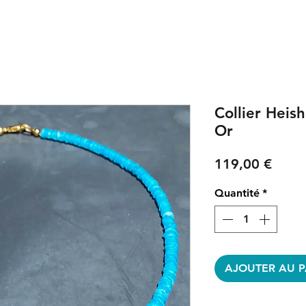
Collier Heis
Or
Prix
119,00 €
Quantité
*
AJOUTER AU P