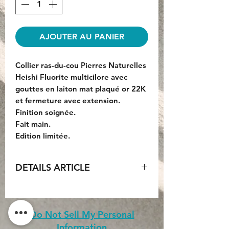
AJOUTER AU PANIER
Collier ras-du-cou Pierres Naturelles
Heishi Fluorite multicilore avec
gouttes en laiton mat plaqué or 22K
et fermeture avec extension.
Finition soignée.
Fait main.
Edition limitée.
DETAILS ARTICLE
Longueur : 45cm.
Extension : 5cm.
Matériaux : Laiton 22K plaqué or et
Do Not Sell My Personal
pierre Heishi fluorite multicolore.
Information