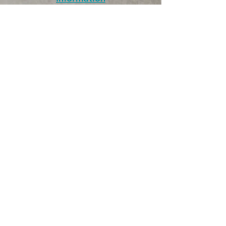
CONTACT
Conditions générales
d'utilisation
Conditions générales de
vente
Politique de
confidentialité
Mentions légales
Inscription newsletter
J’accepte la politique de
confidentialité.
Voir la politique
de confidentialité
OK
Suivez-nous