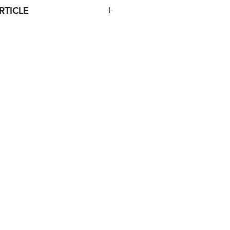
RTICLE
mm.
gris, vert.