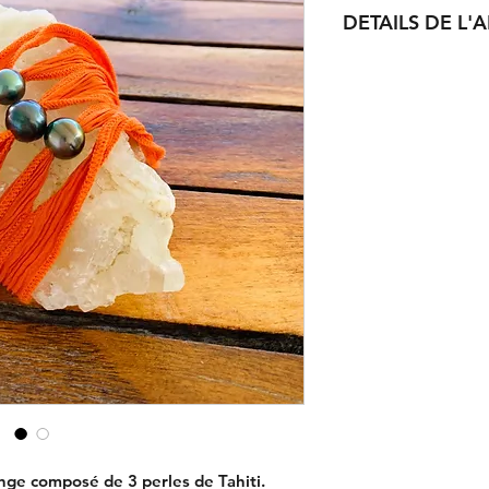
DETAILS DE L'A
Dimension : 10-12
Beau lustre. couleurs 
Qualité : AA+
ange composé de 3 perles de Tahiti.