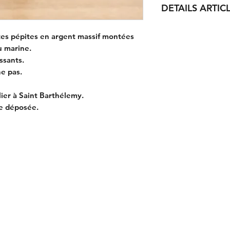
DETAILS ARTIC
petites pépites
:
tes pépites en argent massif montées
Matériau(x) : Argent 
u marine.
Dimension : 4 x 3 
ssants.
Texture : Oxydée pou
he pas.
Cordon
:
Bleu marine en polye
lier à Saint Barthélemy.
e déposée.