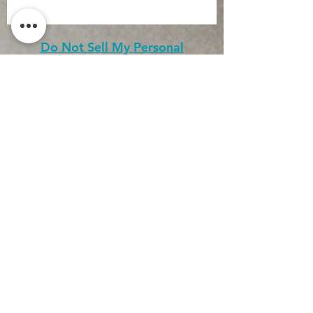
Fils d'oreille :
Matériau : 14 k d’or rempli
Dimension : 24 mm x 9 mm
Do Not Sell My Personal
Surface : lisse
Information
Charm Etoile de mer :
Materiau(x) :
Vermeil (plaqué or 18
CONTACT
carats sur argent sterling)
Dimension :
15mm x 11mm
Conditions générales
Surface : Brillante avec texture
d'utilisation
Conditions générales de
vente
Politique de
confidentialité
Mentions légales
Inscription newsletter
J’accepte la politique de
confidentialité.
Voir la politique
de confidentialité