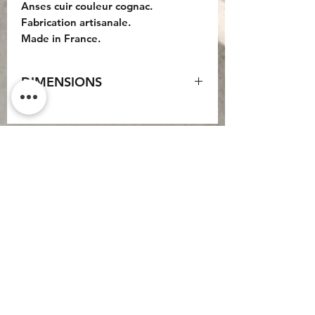
Anses cuir couleur cognac.
Fabrication artisanale.
Made in France.
DIMENSIONS
Sac : 42x37x20cm.
Anses cuir : 55cm.
Do Not Sell My Personal
Information
CONTACT
Conditions générales
d'utilisation
Conditions générales de
vente
Politique de
confidentialité
Mentions légales