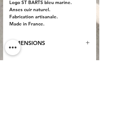
Logo ST BARTS bleu marine.
Anses cuir naturel.
Fabrication artisanale.
Made in France.
DIMENSIONS
Sac : 42x37x20cm.
Anses cuir : 55cm.
Do Not Sell My Personal
Information
CONTACT
Conditions générales
d'utilisation
Conditions générales de
vente
Politique de
confidentialité