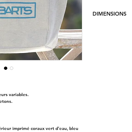
DIMENSIONS
Sac : 42x37x20cm
Anses cuir : 55cm
urs variables.
etons.
térieur imprimé coraux vert d'eau, bleu