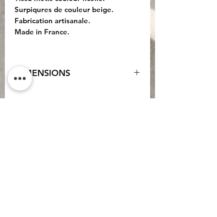
Surpiqures de couleur beige.
Fabrication artisanale.
Made in France.
DIMENSIONS
Sac : 50x35x20cm.
Anses cuir : 45cm.
Bandoulière cuir : 100cm.
Do Not Sell My Personal
Information
CONTACT
Conditions générales
d'utilisation
Conditions générales de
vente
Politique de
confidentialité