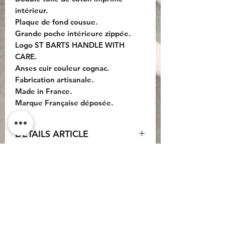
intérieur.
Plaque de fond cousue.
Grande poche intérieure zippée.
Logo ST BARTS HANDLE WITH
CARE.
Anses cuir couleur cognac.
Fabrication artisanale.
Made in France.
Marque Française déposée.
DETAILS ARTICLE
Dimensions :
Sac : 42x37x20cm.
Anses cuir : 55cm.
Do Not Sell My Personal
Information
CONTACT