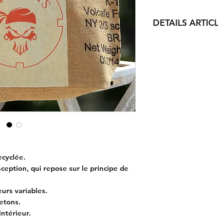
DETAILS ARTIC
Dimensions :
Sac : 42x37x20cm.
Anses cuir : 55cm.
ecyclée.
nception, qui repose sur le principe de
urs variables.
etons.
ntérieur.