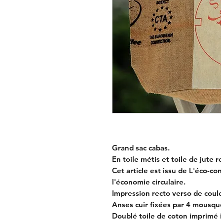
Grand sac cabas.
En toile métis et toile de jute r
Cet article est issu de L'éco-co
l'économie circulaire.
Impression recto verso de coule
Anses cuir fixées par 4 mousqu
Doublé toile de coton imprimé i