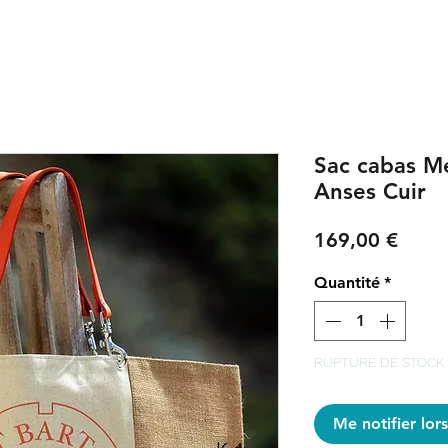
Sac cabas Mé
Anses Cuir
Prix
169,00 €
Quantité
*
RUPTURE DE STOCK
Me notifier lors