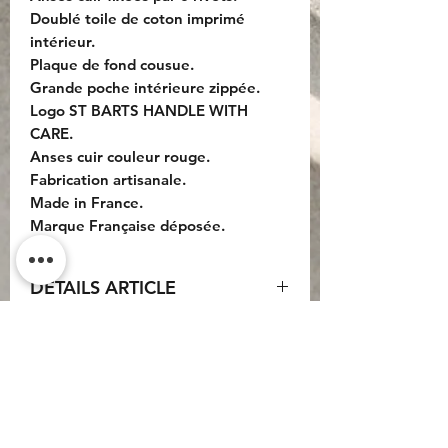
Doublé toile de coton imprimé
intérieur.
Plaque de fond cousue.
Grande poche intérieure zippée.
Logo ST BARTS HANDLE WITH
CARE.
Anses cuir couleur rouge.
Fabrication artisanale.
Made in France.
Marque Française déposée.
DETAILS ARTICLE
Dimensions :
Sac : 42x37x20cm.
Anses cuir : 55cm.
Do Not Sell My Personal
Information
CONTACT