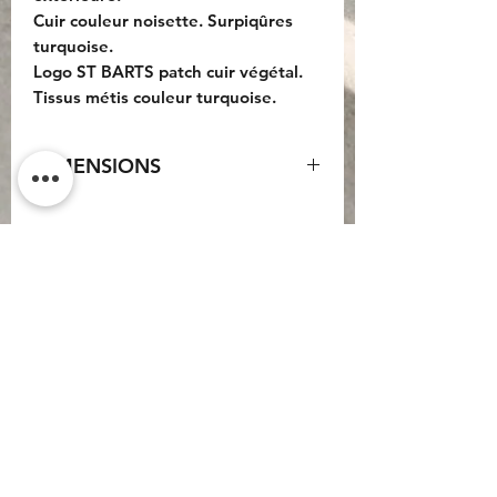
Cuir couleur noisette. Surpiqûres
turquoise.
Logo ST BARTS patch cuir végétal.
Tissus métis couleur turquoise.
DIMENSIONS
Sac : 40x35x7cm.
Do Not Sell My Personal
Information
CONTACT
Conditions générales
d'utilisation
Conditions générales de
vente
Politique de
confidentialité