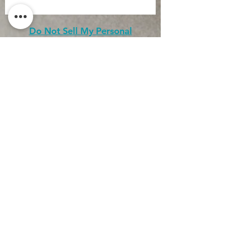
Pochette grand modèle : 33x21x5cm.
Do Not Sell My Personal
Information
CONTACT
Conditions générales
d'utilisation
Conditions générales de
vente
Politique de
confidentialité
Mentions légales
Inscription newsletter
J’accepte la politique de
confidentialité.
Voir la politique
de confidentialité