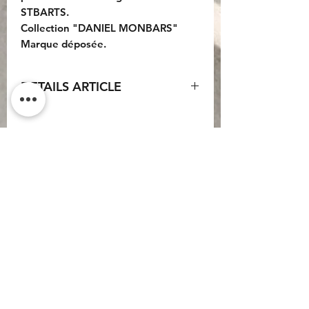
STBARTS.
Collection "DANIEL MONBARS"
Marque déposée.
DETAILS ARTICLE
Matière : Acier et Cuir.
Taille du fermoir : 3 cm x 1 cm.
Taille du bracelet : 21 cm.
Do Not Sell My Personal
Information
CONTACT
Conditions générales
d'utilisation
Conditions générales de
vente
Politique de
confidentialité
Mentions légales