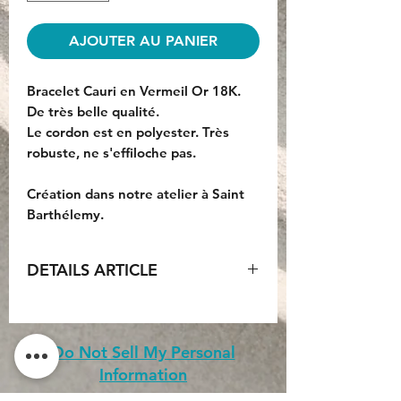
AJOUTER AU PANIER
Bracelet Cauri en Vermeil Or 18K.
De très belle qualité.
Le cordon est en polyester. Très
robuste, ne s'effiloche pas.
Création dans notre atelier à Saint
Barthélemy.
DETAILS ARTICLE
Materiau : vermeil 18k plaqué or
brillant.
Dimension cauri : petit
Do Not Sell My Personal
format 15x11mm.
Information
Couleur cordon polyester : Turquoise.